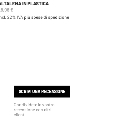
ALTALENA IN PLASTICA
28,98 €
Incl. 22% IVA
più spese di spedizione
SCRIVI UNA RECENSIONE
Condividete la vostra
recensione con altri
clienti