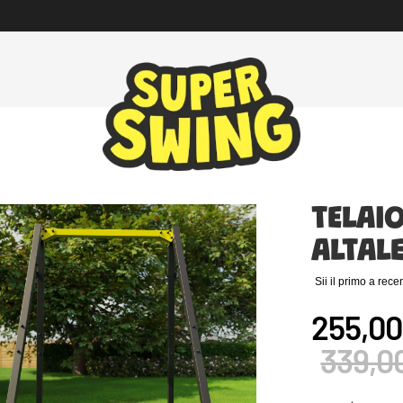
TELAIO
ALTAL
Sii il primo a rec
255,00
339,0