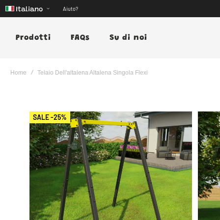
Aiuto?
Italiano
Prodotti
FAQs
Su di noi
Home
Telaio Dell'altalena Altalena Singola Flexi
Vai
SALE -25%
alla
fine
della
galleria
di
immagini