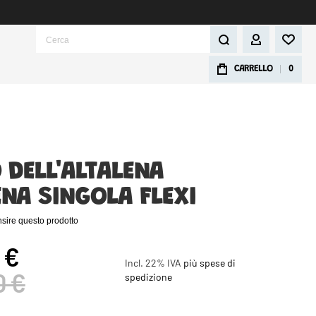
Cerca
IL MIO ACCOU
CARRELLO
0
 DELL'ALTALENA
ENA SINGOLA FLEXI
ensire questo prodotto
 €
Incl. 22% IVA
più spese di
0 €
spedizione