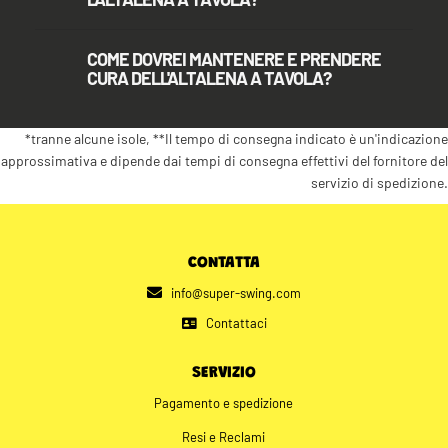
COME DOVREI MANTENERE E PRENDERE
CURA DELL'ALTALENA A TAVOLA?
*tranne alcune isole, **Il tempo di consegna indicato è un'indicazione
approssimativa e dipende dai tempi di consegna effettivi del fornitore del
servizio di spedizione.
CONTATTA
info@super-swing.com
Contattaci
SERVIZIO
Pagamento e spedizione
Resi e Reclami