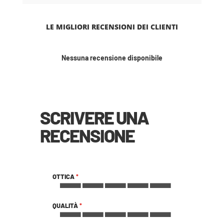
LE MIGLIORI RECENSIONI DEI CLIENTI
Nessuna recensione disponibile
SCRIVERE UNA
RECENSIONE
OTTICA
1
2
3
4
5
QUALITÀ
star
stars
stars
stars
stars