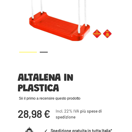
Vai
all'inizio
della
galleria
ALTALENA IN
di
PLASTICA
immagini
Sii il primo a recensire questo prodotto
28,98 €
Incl. 22% IVA
più spese di
spedizione
✓
Spedizione gratuita in tutta Italia*