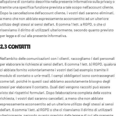
all'opzione di contatto descritta nella presente informativa sulla privacy o
tramite una specifica funzione prevista a tale scopo nell'account cliente.
Dopo la cancellazione dell'account cliente, i vostri dati saranno eliminati,
a meno che non abbiate espressamente acconsentito ad un ulteriore
utilizzo degli stessi ai sensi dell'art. 6 comma 1 lett. a RGPD, o che ci
riserviamo il diritto di utilizzarli ulteriormente, secondo quanto previsto
per legge e di cui alla presente informativa.
2.3 CONTATTI
Nell'ambito delle comunicazioni con i clienti, raccogliamo i dati personali
per elaborare le richieste ai sensi dell'art. 6 comma 1 lett. b) RGPD, qualora
ci abbiate fornito volontariamente i vostri dati (ad esempio tramite il
modulo di contatto o un’e-mail). I campi obbligatori sono contrassegnati
come tali, poiché in questi casi abbiamo assolutamente bisogno degli
stessi per elaborare il contatto. Quali dati vengono raccolti può essere
visto dai rispettivi formulari. Dopo l'elaborazione completa della vostra
richiesta, i vostri dati saranno cancellati, a meno che non abbiate
espressamente acconsentito ad un ulteriore utilizzo degli stessi ai sensi
dell'art. 6 comma 1 lett. a) RGPD o che ci riserviamo il diritto di utilizzarli
ulteriormente, secondo quanto previsto dalla legge e di cui alla presente