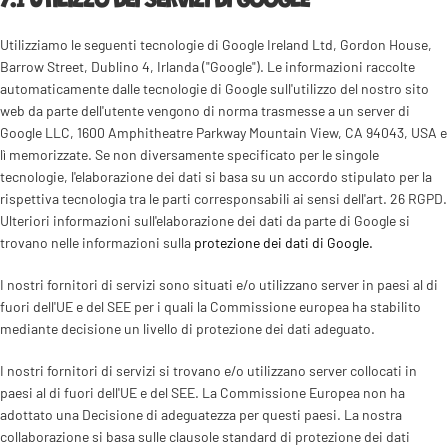
7.1 UTILIZZO DEI SERVIZI DI GOOGLE
Utilizziamo le seguenti tecnologie di Google Ireland Ltd, Gordon House,
Barrow Street, Dublino 4, Irlanda ("Google"). Le informazioni raccolte
automaticamente dalle tecnologie di Google sull'utilizzo del nostro sito
web da parte dell'utente vengono di norma trasmesse a un server di
Google LLC, 1600 Amphitheatre Parkway Mountain View, CA 94043, USA e
lì memorizzate. Se non diversamente specificato per le singole
tecnologie, l'elaborazione dei dati si basa su un accordo stipulato per la
rispettiva tecnologia tra le parti corresponsabili ai sensi dell'art. 26 RGPD.
Ulteriori informazioni sull'elaborazione dei dati da parte di Google si
trovano nelle informazioni sulla
protezione dei dati di Google.
I nostri fornitori di servizi sono situati e/o utilizzano server in paesi al di
fuori dell'UE e del SEE per i quali la Commissione europea ha stabilito
mediante decisione un livello di protezione dei dati adeguato.
I nostri fornitori di servizi si trovano e/o utilizzano server collocati in
paesi al di fuori dell'UE e del SEE. La Commissione Europea non ha
adottato una Decisione di adeguatezza per questi paesi. La nostra
collaborazione si basa sulle clausole standard di protezione dei dati