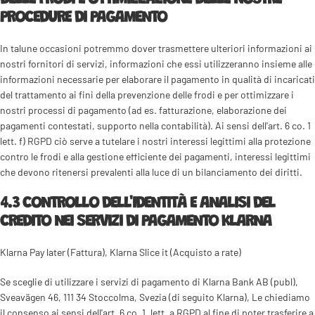
PROCEDURE DI PAGAMENTO
In talune occasioni potremmo dover trasmettere ulteriori informazioni ai
nostri fornitori di servizi, informazioni che essi utilizzeranno insieme alle
informazioni necessarie per elaborare il pagamento in qualità di incaricati
del trattamento ai fini della prevenzione delle frodi e per ottimizzare i
nostri processi di pagamento (ad es. fatturazione, elaborazione dei
pagamenti contestati, supporto nella contabilità). Ai sensi dell'art. 6 co. 1
lett. f) RGPD ciò serve a tutelare i nostri interessi legittimi alla protezione
contro le frodi e alla gestione efficiente dei pagamenti, interessi legittimi
che devono ritenersi prevalenti alla luce di un bilanciamento dei diritti.
4.3 CONTROLLO DELL'IDENTITÀ E ANALISI DEL
CREDITO NEI SERVIZI DI PAGAMENTO KLARNA
Klarna Pay later (Fattura), Klarna Slice it (Acquisto a rate)
Se sceglie di utilizzare i servizi di pagamento di Klarna Bank AB (publ),
Sveavägen 46, 111 34 Stoccolma, Svezia (di seguito Klarna), Le chiediamo
il consenso ai sensi dell'art. 6 co. 1, lett. a RGPD al fine di poter trasferire a