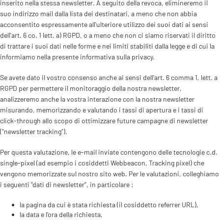
inserito nella stessa newsletter. A seguito della revoca, elimineremo il
suo indirizzo mail dalla lista dei destinatari, a meno che non abbia
acconsentito espressamente all'ulteriore utilizzo dei suoi dati ai sensi
dell'art. 6 co. 1 lett. a) RGPD, o a meno che non ci siamo riservati il diritto
di trattare i suoi dati nelle forme e nei limiti stabiliti dalla legge e di cui la
informiamo nella presente informativa sulla privacy.
Se avete dato il vostro consenso anche ai sensi dell'art. 6 comma 1, lett. a
RGPD per permettere il monitoraggio della nostra newsletter,
analizzeremo anche la vostra interazione con la nostra newsletter
misurando, memorizzando e valutando i tassi di apertura e i tassi di
click-through allo scopo di ottimizzare future campagne di newsletter
("newsletter tracking").
Per questa valutazione, le e-mail inviate contengono delle tecnologie c.d.
single-pixel (ad esempio i cosiddetti Webbeacon, Tracking pixel) che
vengono memorizzate sul nostro sito web. Per le valutazioni, colleghiamo
i seguenti "dati di newsletter", in particolare :
la pagina da cui è stata richiesta (il cosiddetto referrer URL),
la data e l'ora della richiesta,