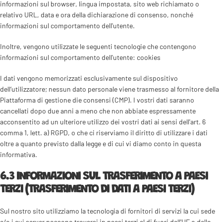
informazioni sul browser, lingua impostata, sito web richiamato o
relativo URL, data e ora della dichiarazione di consenso, nonché
informazioni sul comportamento dell'utente.
Inoltre, vengono utilizzate le seguenti tecnologie che contengono
informazioni sul comportamento dell'utente: cookies
I dati vengono memorizzati esclusivamente sul dispositivo
dell‘utilizzatore; nessun dato personale viene trasmesso al fornitore della
Piattaforma di gestione die consensi (CMP). I vostri dati saranno
cancellati dopo due anni a meno che non abbiate espressamente
acconsentito ad un ulteriore utilizzo dei vostri dati ai sensi dell'art. 6
comma 1, lett. a) RGPD, o che ci riserviamo il diritto di utilizzare i dati
oltre a quanto previsto dalla legge e di cui vi diamo conto in questa
informativa.
6.3 INFORMAZIONI SUL TRASFERIMENTO A PAESI
TERZI (TRASFERIMENTO DI DATI A PAESI TERZI)
Sul nostro sito utilizziamo la tecnologia di fornitori di servizi la cui sede
e/o i cui server possono trovarsi in paesi terzi al di fuori dell'UE o dello