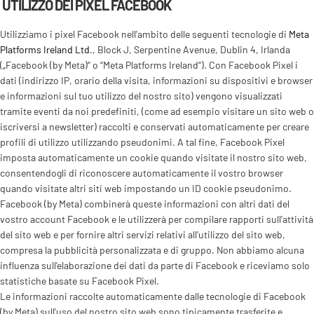
UTILIZZO DEI PIXEL FACEBOOK
Utilizziamo i pixel Facebook nell'ambito delle seguenti tecnologie di
Meta
Platforms Ireland Ltd
., Block J, Serpentine Avenue, Dublin 4, Irlanda
(„Facebook (by Meta)“ o “Meta Platforms Ireland“). Con Facebook Pixel i
dati (indirizzo IP, orario della visita, informazioni su dispositivi e browser
e informazioni sul tuo utilizzo del nostro sito) vengono visualizzati
tramite eventi da noi predefiniti, (come ad esempio visitare un sito web o
iscriversi a newsletter) raccolti e conservati automaticamente per creare
profili di utilizzo utilizzando pseudonimi. A tal fine, Facebook Pixel
imposta automaticamente un cookie quando visitate il nostro sito web,
consentendogli di riconoscere automaticamente il vostro browser
quando visitate altri siti web impostando un ID cookie pseudonimo.
Facebook (by Meta) combinerà queste informazioni con altri dati del
vostro account Facebook e le utilizzerà per compilare rapporti sull'attività
del sito web e per fornire altri servizi relativi all'utilizzo del sito web,
compresa la pubblicità personalizzata e di gruppo. Non abbiamo alcuna
influenza sull'elaborazione dei dati da parte di Facebook e riceviamo solo
statistiche basate su Facebook Pixel.
Le informazioni raccolte automaticamente dalle tecnologie di Facebook
(by Meta) sull'uso del nostro sito web sono tipicamente trasferite e