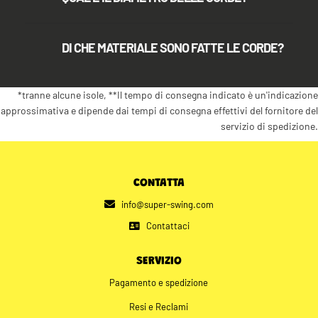
DI CHE MATERIALE SONO FATTE LE CORDE?
*tranne alcune isole, **Il tempo di consegna indicato è un'indicazione
approssimativa e dipende dai tempi di consegna effettivi del fornitore del
servizio di spedizione.
CONTATTA
info@super-swing.com
Contattaci
SERVIZIO
Pagamento e spedizione
Resi e Reclami