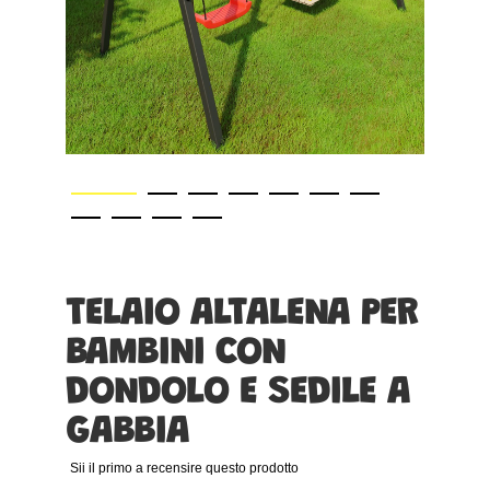
Vai
all'inizio
della
galleria
TELAIO ALTALENA PER
di
BAMBINI CON
immagini
DONDOLO E SEDILE A
GABBIA
Sii il primo a recensire questo prodotto